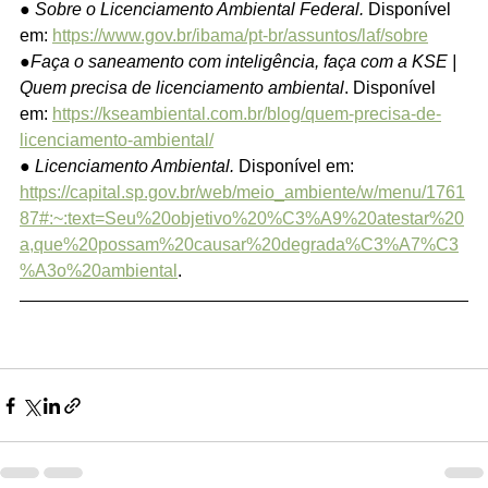
● 
Sobre o Licenciamento Ambiental Federal.
 Disponível 
https://www.gov.br/ibama/pt-br/assuntos/laf/sobre
●
Faça o saneamento com inteligência, faça com a KSE | 
Quem precisa de licenciamento ambiental
. Disponível 
em: 
https://kseambiental.com.br/blog/quem-precisa-de-
licenciamento-ambiental/
● 
Licenciamento Ambiental.
 Disponível em:‌ 
https://capital.sp.gov.br/web/meio_ambiente/w/menu/1761
87#:~:text=Seu%20objetivo%20%C3%A9%20atestar%20
a,que%20possam%20causar%20degrada%C3%A7%C3
%A3o%20ambiental
.