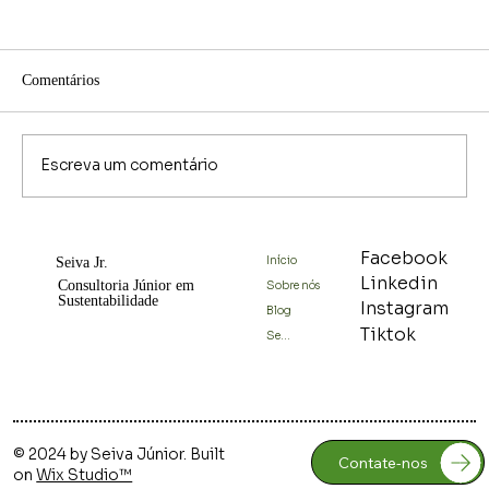
Comentários
Escreva um comentário
Educação Ambiental: O elo invisível entre
Facebook
Início
Seiva Jr.
estratégia, pessoas e sustentabilidade
Linkedin
Consultoria Júnior em
Sobre nós
Sustentabilidade
Instagram
Blog
Tiktok
Serviços
© 2024 by Seiva Júnior. Built
Contate-nos
on
Wix Studio™