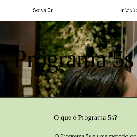
Seiva Jr.
Início
S
Programa 5s
O que é Programa 5s?
O Programa 5s é uma metodologia