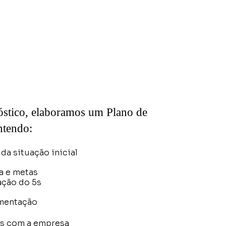
stico, elaboramos um Plano de
ntendo:
da situação inicial
a e metas
ação do 5s
ementação
es com a empresa