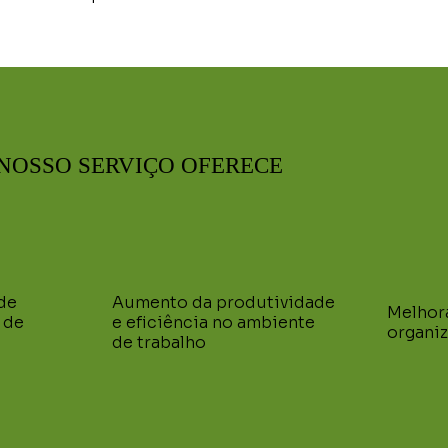
NOSSO SERVIÇO OFERECE
de
Aumento da produtividade
Melhor
 de
e eficiência no ambiente
organi
de trabalho